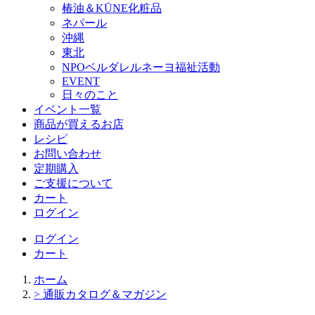
椿油＆KŪNE化粧品
ネパール
沖縄
東北
NPOベルダレルネーヨ福祉活動
EVENT
日々のこと
イベント一覧
商品が買えるお店
レシピ
お問い合わせ
定期購入
ご支援について
カート
ログイン
ログイン
カート
ホーム
> 通販カタログ＆マガジン