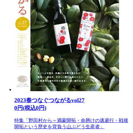
2023春つなぐつながるvol27
0円(税込0円)
特集「野田村から～満蒙開拓・命懸けの逃避行・戦後
開拓という歴史を背負う山ぶどう生産者」