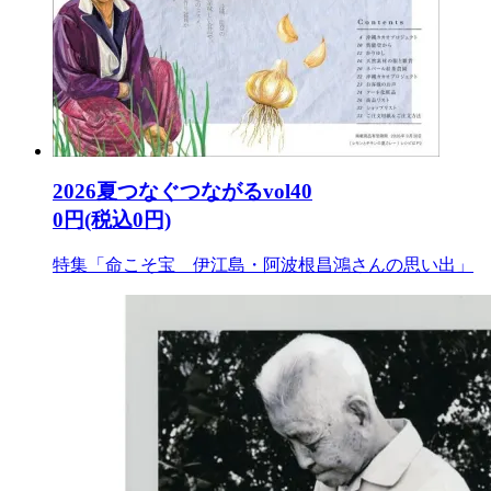
2026夏つなぐつながるvol40
0円(税込0円)
特集「命こそ宝 伊江島・阿波根昌鴻さんの思い出」