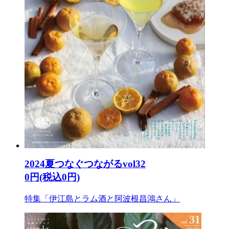
2024夏つなぐつながるvol32
0円(税込0円)
特集「伊江島とラム酒と阿波根昌鴻さん」