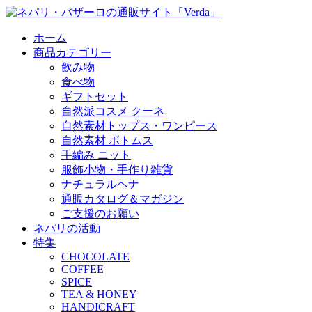
ホーム
商品カテゴリー
飲み物
食べ物
ギフトセット
自然派コスメ クーネ
自然素材トップス・ワンピース
自然素材 ボトムス
手編み ニット
服飾小物・手作り雑貨
ナチュラルヘナ
通販カタログ＆マガジン
ご支援のお願い
ネパリの活動
特集
CHOCOLATE
COFFEE
SPICE
TEA & HONEY
HANDICRAFT