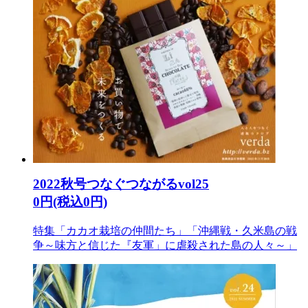
2022秋号つなぐつながるvol25
0円(税込0円)
特集「カカオ栽培の仲間たち」「沖縄戦・久米島の戦
争～味方と信じた『友軍」に虐殺された島の人々～」