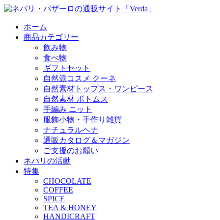
ホーム
商品カテゴリー
飲み物
食べ物
ギフトセット
自然派コスメ クーネ
自然素材トップス・ワンピース
自然素材 ボトムス
手編み ニット
服飾小物・手作り雑貨
ナチュラルヘナ
通販カタログ＆マガジン
ご支援のお願い
ネパリの活動
特集
CHOCOLATE
COFFEE
SPICE
TEA & HONEY
HANDICRAFT