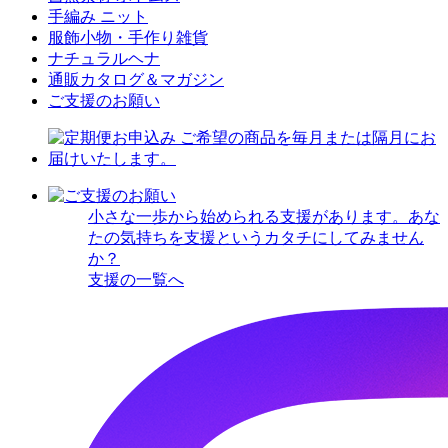
手編み ニット
服飾小物・手作り雑貨
ナチュラルヘナ
通販カタログ＆マガジン
ご支援のお願い
小さな一歩から始められる支援があります。あな
たの気持ちを支援というカタチにしてみません
か？
支援の一覧へ