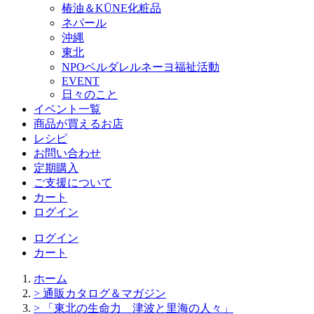
椿油＆KŪNE化粧品
ネパール
沖縄
東北
NPOベルダレルネーヨ福祉活動
EVENT
日々のこと
イベント一覧
商品が買えるお店
レシピ
お問い合わせ
定期購入
ご支援について
カート
ログイン
ログイン
カート
ホーム
> 通販カタログ＆マガジン
> 「東北の生命力 津波と里海の人々」