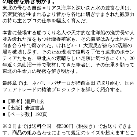
の秘密を解き明かす。
東北の母なる自然＝リアス海岸と深い森と水の豊富な川は、
宮沢賢治が生まれるより昔から各地に研ぎすまされた観察力
の持ち主とプロの仕事を幅広く育んだ。
本書に登場する船づくり名人や天才的な北洋船の漁労長や人
並み優れた技をもつ牡蠣養殖家も、その職能はみな土地柄と
向き合う中で磨かれた。けれど3・11大震災が彼らの活躍の
場を破壊し尽す。そのため現地で復興を手伝う遠来のボラン
ティアたちも、東北人の素晴らしい足跡に気づきにくい。20
年近く気仙沼一帯で取材してきた筆者は、その伝承を願って
東北の生命力の秘密を解き明かす。
最終章では、ネパリ・バザーロが陸前高田で取り組む、国内
フェアトレードの椿油プロジェクトを詳しく紹介する。
■【著者】瀬戸山玄
■【出版】岩波書店
■【ページ数】192頁
※２冊までは送料全国一律300円（税抜き）でお送りできま
す。商品の組み合わせによって規定のサイズを超えますとご