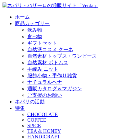
ホーム
商品カテゴリー
飲み物
食べ物
ギフトセット
自然派コスメ クーネ
自然素材トップス・ワンピース
自然素材 ボトムス
手編み ニット
服飾小物・手作り雑貨
ナチュラルヘナ
通販カタログ＆マガジン
ご支援のお願い
ネパリの活動
特集
CHOCOLATE
COFFEE
SPICE
TEA & HONEY
HANDICRAFT