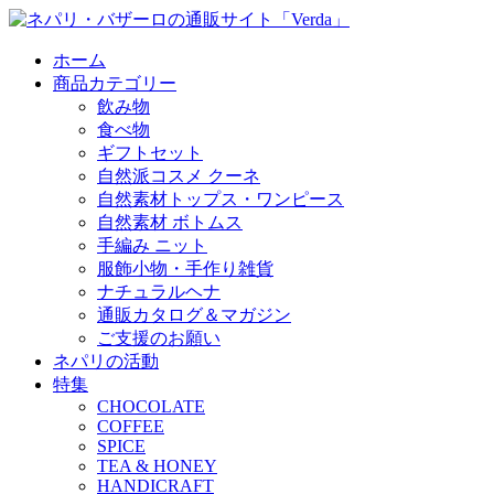
ホーム
商品カテゴリー
飲み物
食べ物
ギフトセット
自然派コスメ クーネ
自然素材トップス・ワンピース
自然素材 ボトムス
手編み ニット
服飾小物・手作り雑貨
ナチュラルヘナ
通販カタログ＆マガジン
ご支援のお願い
ネパリの活動
特集
CHOCOLATE
COFFEE
SPICE
TEA & HONEY
HANDICRAFT