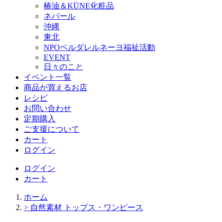
椿油＆KŪNE化粧品
ネパール
沖縄
東北
NPOベルダレルネーヨ福祉活動
EVENT
日々のこと
イベント一覧
商品が買えるお店
レシピ
お問い合わせ
定期購入
ご支援について
カート
ログイン
ログイン
カート
ホーム
> 自然素材 トップス・ワンピース