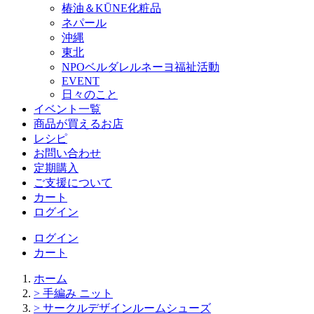
椿油＆KŪNE化粧品
ネパール
沖縄
東北
NPOベルダレルネーヨ福祉活動
EVENT
日々のこと
イベント一覧
商品が買えるお店
レシピ
お問い合わせ
定期購入
ご支援について
カート
ログイン
ログイン
カート
ホーム
> 手編み ニット
> サークルデザインルームシューズ