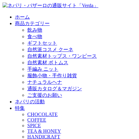
ホーム
商品カテゴリー
飲み物
食べ物
ギフトセット
自然派コスメ クーネ
自然素材トップス・ワンピース
自然素材 ボトムス
手編み ニット
服飾小物・手作り雑貨
ナチュラルヘナ
通販カタログ＆マガジン
ご支援のお願い
ネパリの活動
特集
CHOCOLATE
COFFEE
SPICE
TEA & HONEY
HANDICRAFT