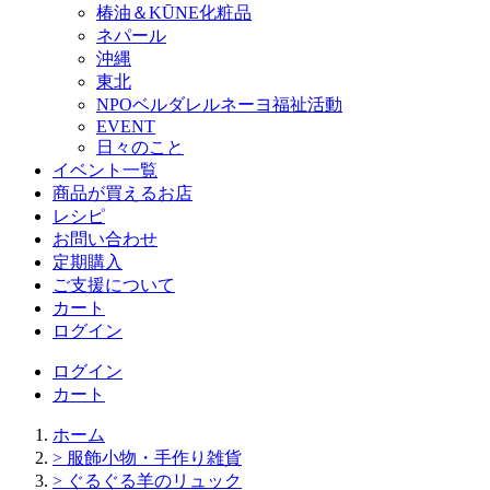
椿油＆KŪNE化粧品
ネパール
沖縄
東北
NPOベルダレルネーヨ福祉活動
EVENT
日々のこと
イベント一覧
商品が買えるお店
レシピ
お問い合わせ
定期購入
ご支援について
カート
ログイン
ログイン
カート
ホーム
> 服飾小物・手作り雑貨
> ぐるぐる羊のリュック