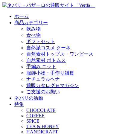
ホーム
商品カテゴリー
飲み物
食べ物
ギフトセット
自然派コスメ クーネ
自然素材トップス・ワンピース
自然素材 ボトムス
手編み ニット
服飾小物・手作り雑貨
ナチュラルヘナ
通販カタログ＆マガジン
ご支援のお願い
ネパリの活動
特集
CHOCOLATE
COFFEE
SPICE
TEA & HONEY
HANDICRAFT