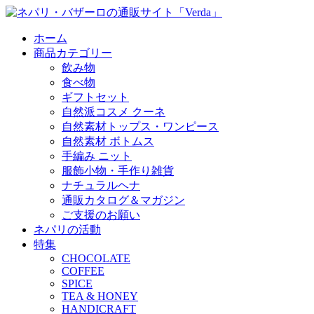
ホーム
商品カテゴリー
飲み物
食べ物
ギフトセット
自然派コスメ クーネ
自然素材トップス・ワンピース
自然素材 ボトムス
手編み ニット
服飾小物・手作り雑貨
ナチュラルヘナ
通販カタログ＆マガジン
ご支援のお願い
ネパリの活動
特集
CHOCOLATE
COFFEE
SPICE
TEA & HONEY
HANDICRAFT