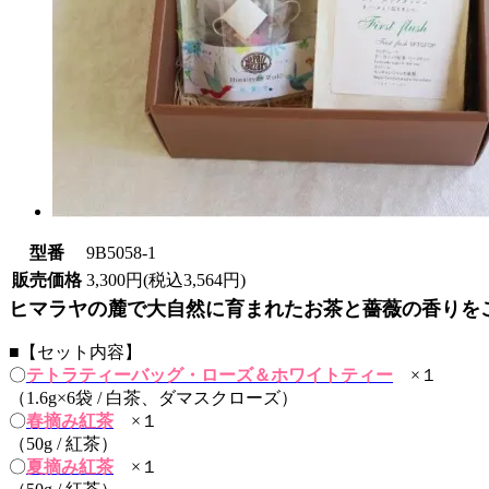
型番
9B5058-1
販売価格
3,300円(税込3,564円)
ヒマラヤの麓で大自然に育まれたお茶と薔薇の香りを
■【セット内容】
〇
テトラティーバッグ・ローズ＆ホワイトティー
×１
（1.6g×6袋 / 白茶、ダマスクローズ）
〇
春摘み紅茶
×１
（50g / 紅茶）
〇
夏摘み紅茶
×１