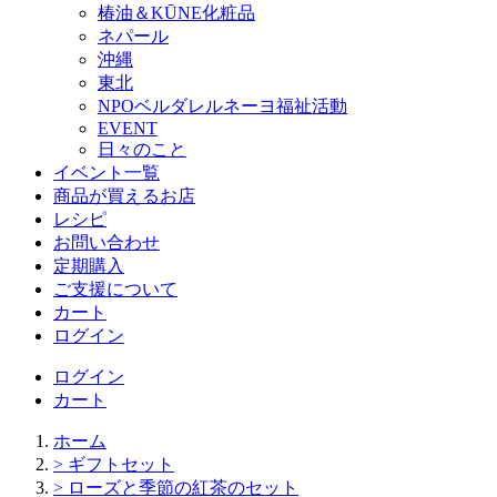
椿油＆KŪNE化粧品
ネパール
沖縄
東北
NPOベルダレルネーヨ福祉活動
EVENT
日々のこと
イベント一覧
商品が買えるお店
レシピ
お問い合わせ
定期購入
ご支援について
カート
ログイン
ログイン
カート
ホーム
> ギフトセット
> ローズと季節の紅茶のセット