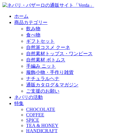
ホーム
商品カテゴリー
飲み物
食べ物
ギフトセット
自然派コスメ クーネ
自然素材トップス・ワンピース
自然素材 ボトムス
手編み ニット
服飾小物・手作り雑貨
ナチュラルヘナ
通販カタログ＆マガジン
ご支援のお願い
ネパリの活動
特集
CHOCOLATE
COFFEE
SPICE
TEA & HONEY
HANDICRAFT