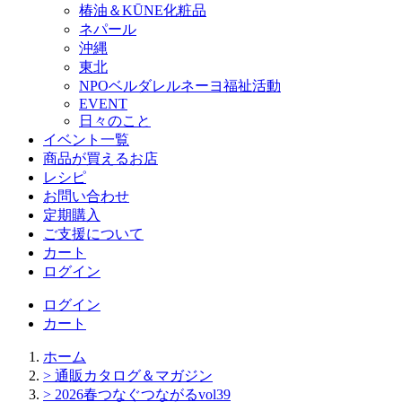
椿油＆KŪNE化粧品
ネパール
沖縄
東北
NPOベルダレルネーヨ福祉活動
EVENT
日々のこと
イベント一覧
商品が買えるお店
レシピ
お問い合わせ
定期購入
ご支援について
カート
ログイン
ログイン
カート
ホーム
> 通販カタログ＆マガジン
> 2026春つなぐつながるvol39