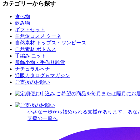
カテゴリーから探す
食べ物
飲み物
ギフトセット
自然派コスメ クーネ
自然素材 トップス・ワンピース
自然素材 ボトムス
手編み ニット
服飾小物・手作り雑貨
ナチュラルヘナ
通販カタログ＆マガジン
ご支援のお願い
小さな一歩から始められる支援があります。あな
支援の一覧へ