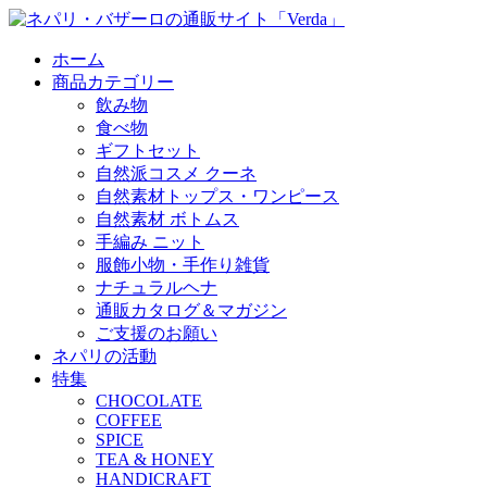
ホーム
商品カテゴリー
飲み物
食べ物
ギフトセット
自然派コスメ クーネ
自然素材トップス・ワンピース
自然素材 ボトムス
手編み ニット
服飾小物・手作り雑貨
ナチュラルヘナ
通販カタログ＆マガジン
ご支援のお願い
ネパリの活動
特集
CHOCOLATE
COFFEE
SPICE
TEA & HONEY
HANDICRAFT