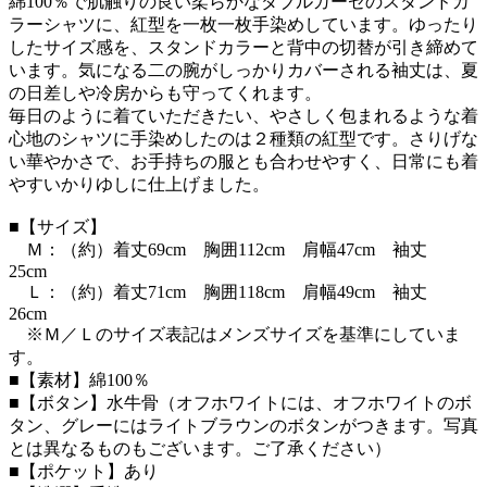
綿100％で肌触りの良い柔らかなダブルガーゼのスタンドカ
ラーシャツに、紅型を一枚一枚手染めしています。ゆったり
したサイズ感を、スタンドカラーと背中の切替が引き締めて
います。気になる二の腕がしっかりカバーされる袖丈は、夏
の日差しや冷房からも守ってくれます。
毎日のように着ていただきたい、やさしく包まれるような着
心地のシャツに手染めしたのは２種類の紅型です。さりげな
い華やかさで、お手持ちの服とも合わせやすく、日常にも着
やすいかりゆしに仕上げました。
■【サイズ】
Ｍ：（約）着丈69cm 胸囲112cm 肩幅47cm 袖丈
25cm
Ｌ：（約）着丈71cm 胸囲118cm 肩幅49cm 袖丈
26cm
※Ｍ／Ｌのサイズ表記はメンズサイズを基準にしていま
す。
■【素材】綿100％
■【ボタン】水牛骨（オフホワイトには、オフホワイトのボ
タン、グレーにはライトブラウンのボタンがつきます。写真
とは異なるものもございます。ご了承ください）
■【ポケット】あり