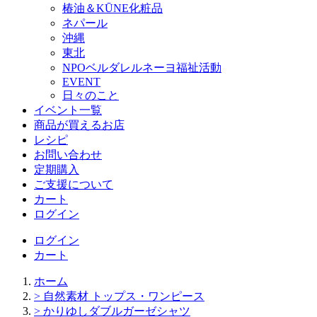
椿油＆KŪNE化粧品
ネパール
沖縄
東北
NPOベルダレルネーヨ福祉活動
EVENT
日々のこと
イベント一覧
商品が買えるお店
レシピ
お問い合わせ
定期購入
ご支援について
カート
ログイン
ログイン
カート
ホーム
> 自然素材 トップス・ワンピース
> かりゆしダブルガーゼシャツ