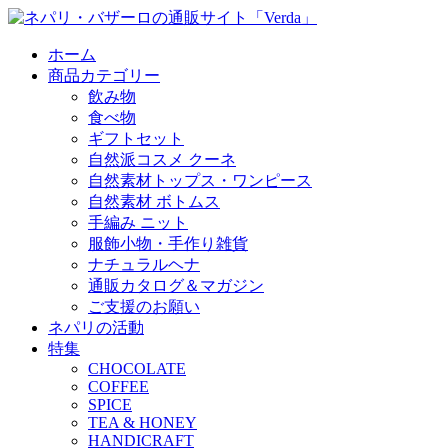
ホーム
商品カテゴリー
飲み物
食べ物
ギフトセット
自然派コスメ クーネ
自然素材トップス・ワンピース
自然素材 ボトムス
手編み ニット
服飾小物・手作り雑貨
ナチュラルヘナ
通販カタログ＆マガジン
ご支援のお願い
ネパリの活動
特集
CHOCOLATE
COFFEE
SPICE
TEA & HONEY
HANDICRAFT