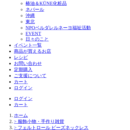
椿油＆KŪNE化粧品
ネパール
沖縄
東北
NPOベルダレルネーヨ福祉活動
EVENT
日々のこと
イベント一覧
商品が買えるお店
レシピ
お問い合わせ
定期購入
ご支援について
カート
ログイン
ログイン
カート
ホーム
> 服飾小物・手作り雑貨
> フェルトロール ビーズネックレス