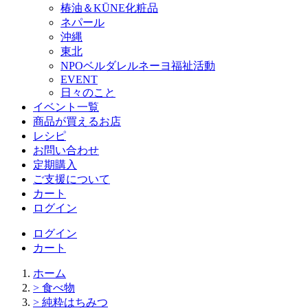
椿油＆KŪNE化粧品
ネパール
沖縄
東北
NPOベルダレルネーヨ福祉活動
EVENT
日々のこと
イベント一覧
商品が買えるお店
レシピ
お問い合わせ
定期購入
ご支援について
カート
ログイン
ログイン
カート
ホーム
> 食べ物
> 純粋はちみつ