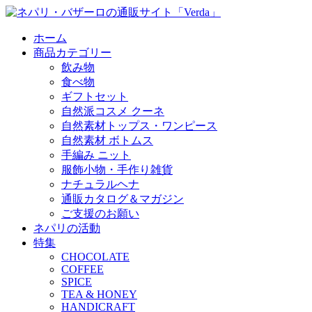
ホーム
商品カテゴリー
飲み物
食べ物
ギフトセット
自然派コスメ クーネ
自然素材トップス・ワンピース
自然素材 ボトムス
手編み ニット
服飾小物・手作り雑貨
ナチュラルヘナ
通販カタログ＆マガジン
ご支援のお願い
ネパリの活動
特集
CHOCOLATE
COFFEE
SPICE
TEA & HONEY
HANDICRAFT