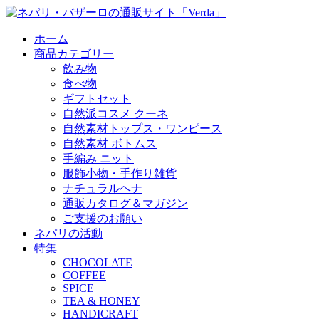
ホーム
商品カテゴリー
飲み物
食べ物
ギフトセット
自然派コスメ クーネ
自然素材トップス・ワンピース
自然素材 ボトムス
手編み ニット
服飾小物・手作り雑貨
ナチュラルヘナ
通販カタログ＆マガジン
ご支援のお願い
ネパリの活動
特集
CHOCOLATE
COFFEE
SPICE
TEA & HONEY
HANDICRAFT