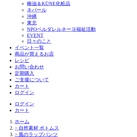
椿油＆KŪNE化粧品
ネパール
沖縄
東北
NPOベルダレルネーヨ福祉活動
EVENT
日々のこと
イベント一覧
商品が買えるお店
レシピ
お問い合わせ
定期購入
ご支援について
カート
ログイン
ログイン
カート
ホーム
> 自然素材 ボトムス
> 風のラップパンツ