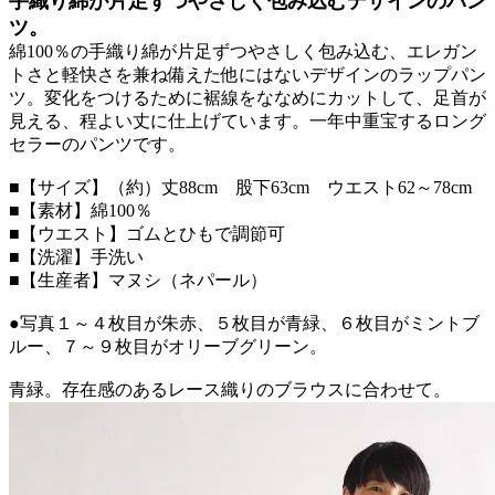
手織り綿が片足ずつやさしく包み込むデザインのパン
ツ。
綿100％の手織り綿が片足ずつやさしく包み込む、エレガン
トさと軽快さを兼ね備えた他にはないデザインのラップパン
ツ。変化をつけるために裾線をななめにカットして、足首が
見える、程よい丈に仕上げています。一年中重宝するロング
セラーのパンツです。
■【サイズ】（約）丈88cm 股下63cm ウエスト62～78cm
■【素材】綿100％
■【ウエスト】ゴムとひもで調節可
■【洗濯】手洗い
■【生産者】マヌシ（ネパール）
●写真１～４枚目が朱赤、５枚目が青緑、６枚目がミントブ
ルー、７～９枚目がオリーブグリーン。
青緑。存在感のあるレース織りのブラウスに合わせて。