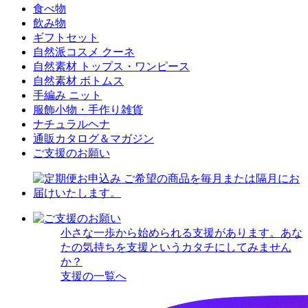
食べ物
飲み物
ギフトセット
自然派コスメ クーネ
自然素材 トップス・ワンピース
自然素材 ボトムス
手編み ニット
服飾小物・手作り雑貨
ナチュラルヘナ
通販カタログ＆マガジン
ご支援のお願い
小さな一歩から始められる支援があります。あな
たの気持ちを支援というカタチにしてみません
か？
支援の一覧へ