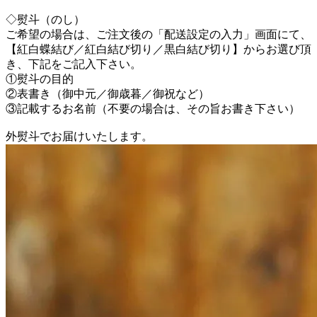
◇熨斗（のし）
ご希望の場合は、ご注文後の「配送設定の入力」画面にて、
【紅白蝶結び／紅白結び切り／黒白結び切り】からお選び頂
き、下記をご記入下さい。
①熨斗の目的
②表書き（御中元／御歳暮／御祝など）
③記載するお名前（不要の場合は、その旨お書き下さい）
外熨斗でお届けいたします。