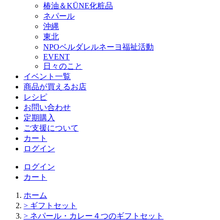
椿油＆KŪNE化粧品
ネパール
沖縄
東北
NPOベルダレルネーヨ福祉活動
EVENT
日々のこと
イベント一覧
商品が買えるお店
レシピ
お問い合わせ
定期購入
ご支援について
カート
ログイン
ログイン
カート
ホーム
> ギフトセット
> ネパール・カレー４つのギフトセット