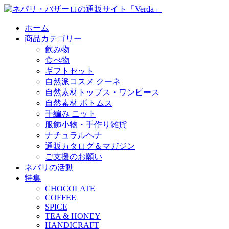
ホーム
商品カテゴリー
飲み物
食べ物
ギフトセット
自然派コスメ クーネ
自然素材トップス・ワンピース
自然素材 ボトムス
手編み ニット
服飾小物・手作り雑貨
ナチュラルヘナ
通販カタログ＆マガジン
ご支援のお願い
ネパリの活動
特集
CHOCOLATE
COFFEE
SPICE
TEA & HONEY
HANDICRAFT